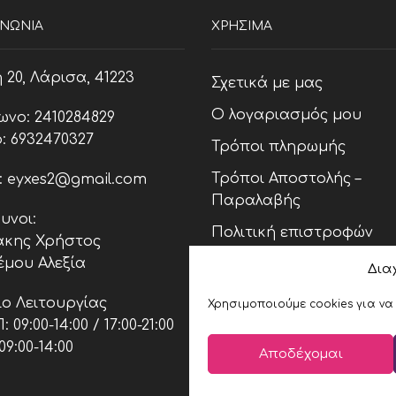
ΙΝΩΝΊΑ
ΧΡΗΣΙΜΑ
20, Λάρισα, 41223
Σχετικά με μας
Ο λογαριασμός μου
ωνο: 2410284829
: 6932470327
Τρόποι πληρωμής
Τρόποι Αποστολής –
l: eyxes2@gmail.com
Παραλαβής
υνοι:
Πολιτική επιστροφών
κης Χρήστος
έμου Αλεξία
Πολιτική Cookies (ΕΕ)
Δια
Όροι και Προϋποθέσεις
ο Λειτουργίας
Χρησιμοποιούμε cookies για να
 09:00-14:00 / 17:00-21:00
09:00-14:00
Αποδέχομαι