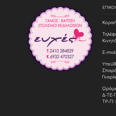
ΕΠΙΚΟ
Κοραή 
Τηλέφ
Κινητό
E-mai
Υπεύθ
Σπαρά
Γκαρλ
Ωράρι
Δ-ΤΕ-Π:
ΤΡ-Π: 