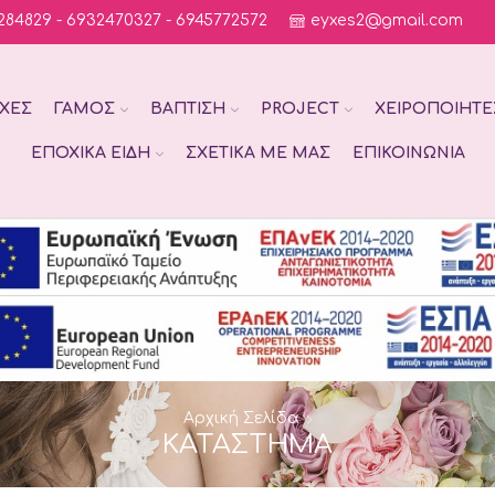
284829 - 6932470327 - 6945772572
eyxes2@gmail.com
ΧΈΣ
ΓΆΜΟΣ
ΒΆΠΤΙΣΗ
PROJECT
ΧΕΙΡΟΠΟΊΗΤΕ
ΕΠΟΧΙΚΆ ΕΊΔΗ
ΣΧΕΤΙΚΆ ΜΕ ΜΑΣ
ΕΠΙΚΟΙΝΩΝΊΑ
Αρχική Σελίδα
ΚΑΤΆΣΤΗΜΑ