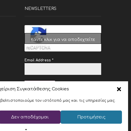
NEWSLETTERS
Κάντε κλικ για να αποδεχτείτε
cookies εμπορικής προώθησης
και να ενεργοποιήσετε αυτό το
περιεχόμενο
Email Address
*
SUBSCRIBE
χείριση Συγκατάθεσης Cookies
 βελτιστοποιούμε τον ιστότοπό μας και τις υπηρεσίες μας.
Δεν αποδέχομαι
Προτιμήσεις