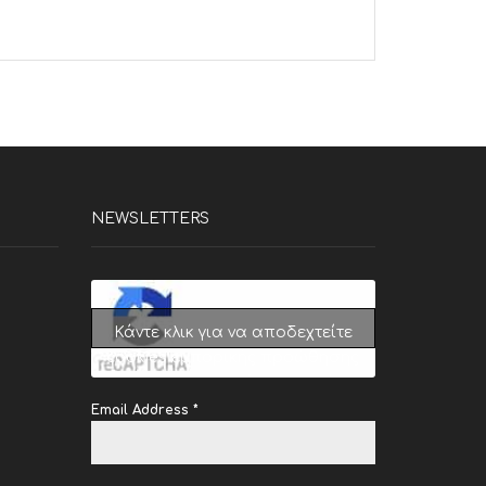
NEWSLETTERS
Κάντε κλικ για να αποδεχτείτε
cookies εμπορικής προώθησης
και να ενεργοποιήσετε αυτό το
περιεχόμενο
Email Address
*