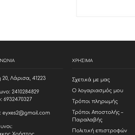
ΙΝΩΝΊΑ
ΧΡΗΣΙΜΑ
20, Λάρισα, 41223
Σχετικά με μας
Ο λογαριασμός μου
ωνο: 2410284829
: 6932470327
Τρόποι πληρωμής
Τρόποι Αποστολής –
l: eyxes2@gmail.com
Παραλαβής
υνοι:
Πολιτική επιστροφών
κης Χρήστος