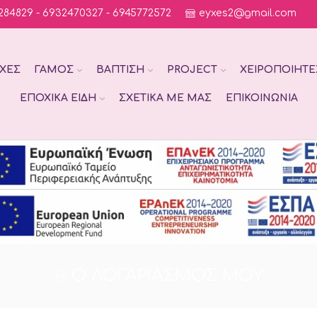
284829 - 6932470327 - 6945772572
eyxes2@gmail.com
ΧΈΣ
ΓΆΜΟΣ
ΒΆΠΤΙΣΗ
PROJECT
ΧΕΙΡΟΠΟΊΗΤΕ
ΕΠΟΧΙΚΆ ΕΊΔΗ
ΣΧΕΤΙΚΆ ΜΕ ΜΑΣ
ΕΠΙΚΟΙΝΩΝΊΑ
Ο ΛΟΓΑΡΙΑΣΜΌΣ ΜΟΥ