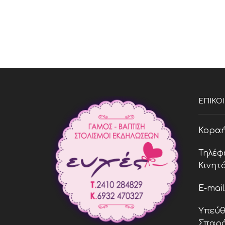
ΕΠΙΚΟ
Κοραή 
Τηλέφ
Κινητό
E-mai
Υπεύθ
Σπαρά