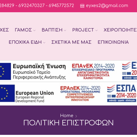
284829 - 6932470327 - 6945772572
eyxes2@gmail.com
ΧΈΣ
ΓΆΜΟΣ
ΒΆΠΤΙΣΗ
PROJECT
ΧΕΙΡΟΠΟΊΗΤΕ
ΕΠΟΧΙΚΆ ΕΊΔΗ
ΣΧΕΤΙΚΆ ΜΕ ΜΑΣ
ΕΠΙΚΟΙΝΩΝΊΑ
Home
ΠΟΛΙΤΙΚΉ ΕΠΙΣΤΡΟΦΏΝ