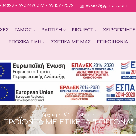
284829 - 6932470327 - 6945772572
eyxes2@gmail.com
ΧΈΣ
ΓΆΜΟΣ
ΒΆΠΤΙΣΗ
PROJECT
ΧΕΙΡΟΠΟΊΗΤΕ
ΕΠΟΧΙΚΆ ΕΊΔΗ
ΣΧΕΤΙΚΆ ΜΕ ΜΑΣ
ΕΠΙΚΟΙΝΩΝΊΑ
Αρχική Σελίδα
Shop
ΠΡΟΪΌΝΤΑ ΜΕ ΕΤΙΚΈΤΑ “ΓΟΡΓΌΝΑ”