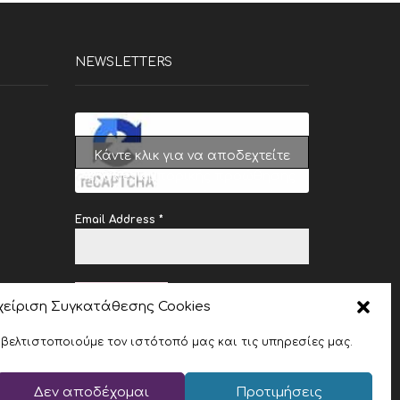
NEWSLETTERS
Κάντε κλικ για να αποδεχτείτε
cookies εμπορικής προώθησης
και να ενεργοποιήσετε αυτό το
περιεχόμενο
Email Address
*
SUBSCRIBE
χείριση Συγκατάθεσης Cookies
 βελτιστοποιούμε τον ιστότοπό μας και τις υπηρεσίες μας.
Δεν αποδέχομαι
Προτιμήσεις