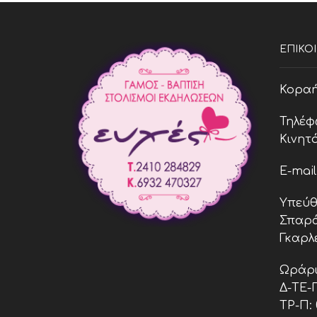
ΕΠΙΚΟ
Κοραή 
Τηλέφ
Κινητό
E-mai
Υπεύθ
Σπαρά
Γκαρλ
Ωράρι
Δ-ΤΕ-Π:
ΤΡ-Π: 