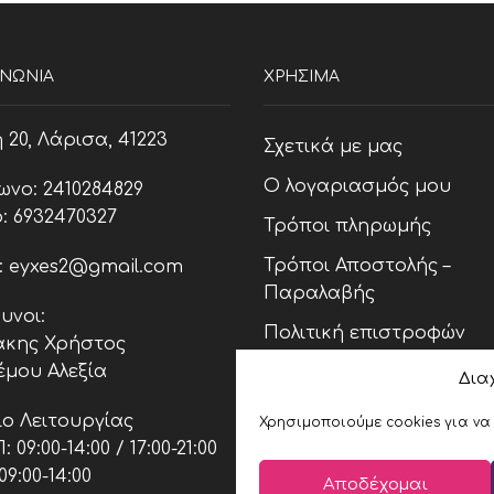
ΙΝΩΝΊΑ
ΧΡΗΣΙΜΑ
20, Λάρισα, 41223
Σχετικά με μας
Ο λογαριασμός μου
ωνο: 2410284829
: 6932470327
Τρόποι πληρωμής
Τρόποι Αποστολής –
l: eyxes2@gmail.com
Παραλαβής
υνοι:
Πολιτική επιστροφών
κης Χρήστος
έμου Αλεξία
Πολιτική Cookies (ΕΕ)
Δια
Όροι και Προϋποθέσεις
ο Λειτουργίας
Χρησιμοποιούμε cookies για να
 09:00-14:00 / 17:00-21:00
09:00-14:00
Αποδέχομαι