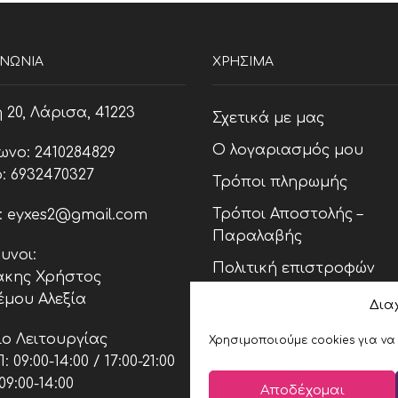
ΙΝΩΝΊΑ
ΧΡΗΣΙΜΑ
20, Λάρισα, 41223
Σχετικά με μας
Ο λογαριασμός μου
ωνο: 2410284829
: 6932470327
Τρόποι πληρωμής
Τρόποι Αποστολής –
l: eyxes2@gmail.com
Παραλαβής
υνοι:
Πολιτική επιστροφών
κης Χρήστος
έμου Αλεξία
Πολιτική Cookies (ΕΕ)
Δια
Όροι και Προϋποθέσεις
ο Λειτουργίας
Χρησιμοποιούμε cookies για να
 09:00-14:00 / 17:00-21:00
09:00-14:00
Αποδέχομαι