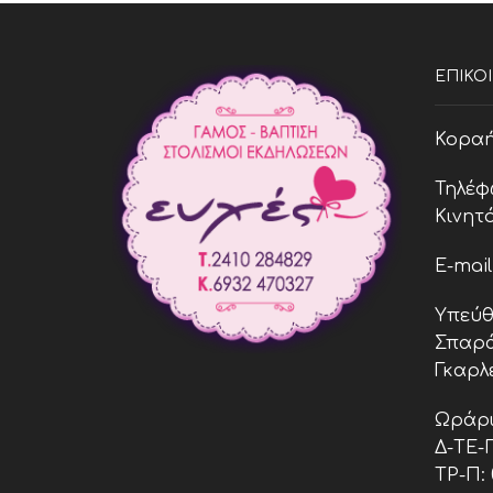
ΕΠΙΚΟ
Κοραή 
Τηλέφ
Κινητό
E-mai
Υπεύθ
Σπαρά
Γκαρλ
Ωράρι
Δ-ΤΕ-Π:
ΤΡ-Π: 