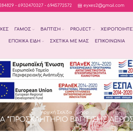
284829 - 6932470327 - 6945772572
eyxes2@gmail.com
ΧΈΣ
ΓΆΜΟΣ
ΒΆΠΤΙΣΗ
PROJECT
ΧΕΙΡΟΠΟΊΗΤΕ
ΕΠΟΧΙΚΆ ΕΊΔΗ
ΣΧΕΤΙΚΆ ΜΕ ΜΑΣ
ΕΠΙΚΟΙΝΩΝΊΑ
Αρχική Σελίδα
Shop
Α “ΠΡΟΣΚΛΗΤΉΡΙΟ ΒΆΠΤΙΣΗΣ ΑΕΡΌ