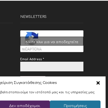
NEWSLETTERS
Κάντε κλικ για να αποδεχτείτε
cookies εμπορικής προώθησης
και να ενεργοποιήσετε αυτό το
περιεχόμενο
Email Address
*
SUBSCRIBE
χείριση Συγκατάθεσης Cookies
 βελτιστοποιούμε τον ιστότοπό μας και τις υπηρεσίες μας.
Δεν αποδέχομαι
Προτιμήσεις